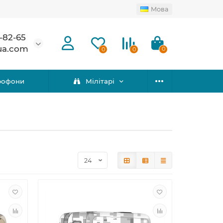
Мова
-82-65
ua.com
0
0
0
рофони
Мілітарі