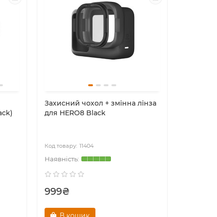
Захисний чохол + змінна лінза
ack)
для HERO8 Black
11404
999₴
В кошик