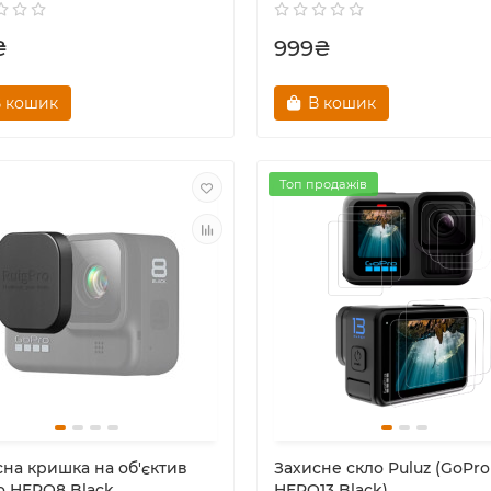
₴
999₴
 кошик
В кошик
Топ продажів
сна кришка на об'єктив
Захисне скло Puluz (GoPro
o HERO8 Black
HERO13 Black)