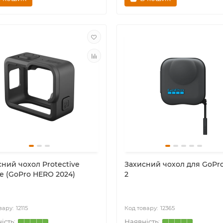
ний чохол Protective
Захисний чохол для GoPr
e (GoPro HERO 2024)
2
12115
12365