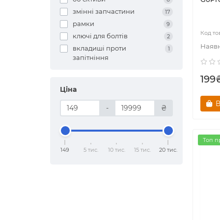
змінні запчастини
17
рамки
9
ключі для болтів
2
вкладиші проти
1
запітніння
199
Ціна
В
-
₴
Топ п
149
5 тис.
10 тис.
15 тис.
20 тис.