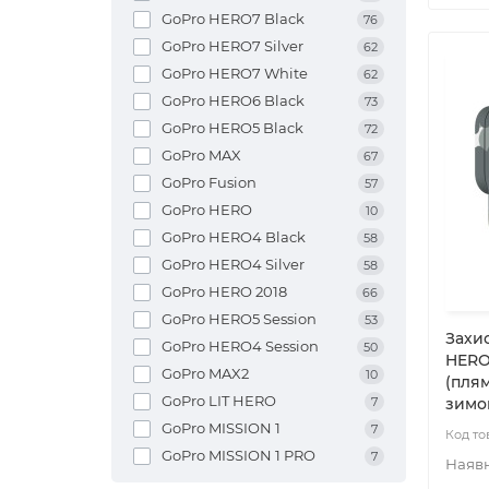
GoPro HERO7 Black
76
GoPro HERO7 Silver
62
GoPro HERO7 White
62
GoPro HERO6 Black
73
GoPro HERO5 Black
72
GoPro MAX
67
GoPro Fusion
57
GoPro HERO
10
GoPro HERO4 Black
58
GoPro HERO4 Silver
58
GoPro HERO 2018
66
GoPro HERO5 Session
53
Захис
GoPro HERO4 Session
50
HERO1
GoPro MAX2
10
(пля
GoPro LIT HERO
7
зимо
GoPro MISSION 1
7
GoPro MISSION 1 PRO
7