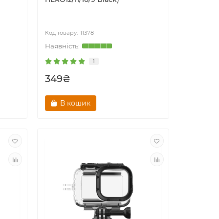
11378
1
349₴
В кошик