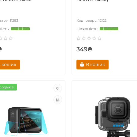
11283
12122
₴
349₴
 кошик
В кошик
родажів