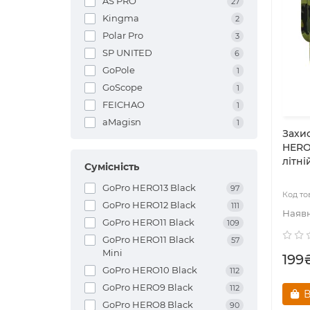
AS PRO
27
Kingma
2
Polar Pro
3
SP UNITED
6
GoPole
1
GoScope
1
FEICHAO
1
aMagisn
1
Захис
HERO1
літні
Сумісність
GoPro HERO13 Black
97
GoPro HERO12 Black
111
GoPro HERO11 Black
109
GoPro HERO11 Black
57
Mini
199
GoPro HERO10 Black
112
GoPro HERO9 Black
112
В
GoPro HERO8 Black
90