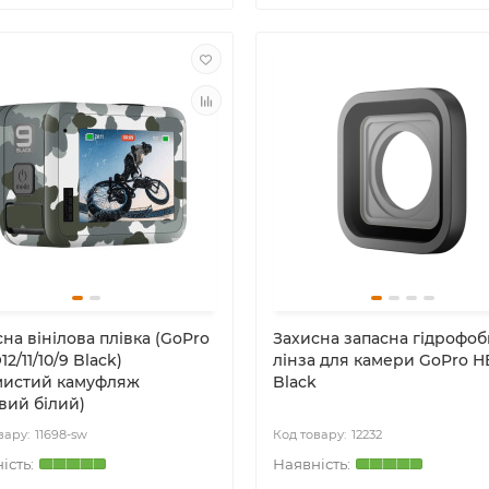
на вінілова плівка (GoPro
Захисна запасна гідрофоб
2/11/10/9 Black)
лінза для камери GoPro H
мистий камуфляж
Black
вий білий)
11698-sw
12232