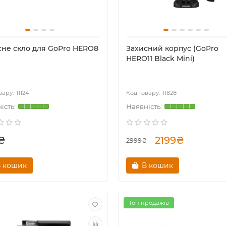
сне скло для GoPro HERO8
Захисний корпус (GoPro
HERO11 Black Mini)
11124
11828
₴
2199₴
2999₴
 кошик
В кошик
Топ продажів