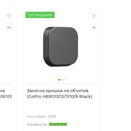
Топ продажів
на
Захисна кришка на об'єктив
ERO13
(GoPro HERO13/12/11/10/9 Black)
11558