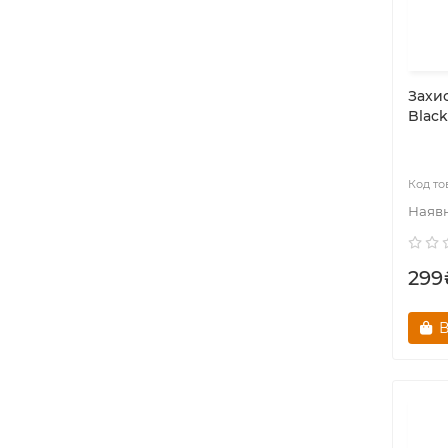
Захи
Black
299
В