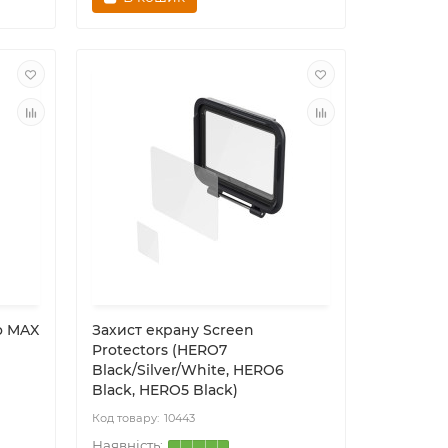
o MAX
Захист екрану Screen
Protectors (HERO7
Black/Silver/White, HERO6
Black, HERO5 Black)
10443