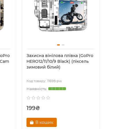
GoPro
Захисна вінілова плівка (GoPro
tiCam
HERO12/11/10/9 Black) (піксель
зимовий білий)
11698-pw
199₴
В кошик