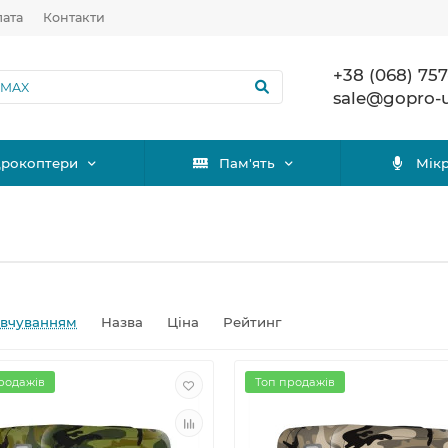
лата
Контакти
+38 (068) 757
sale@gopro-
дрокоптери
Пам'ять
Мік
овчуванням
Назва
Ціна
Рейтинг
родажів
Топ продажів