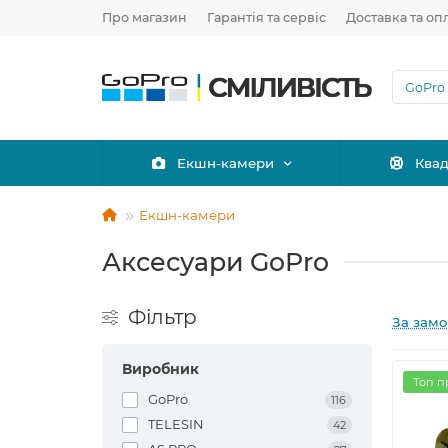
Про магазин
Гарантія та сервіс
Доставка та оп
Екшн-камери
Ква
Екшн-камери
Аксесуари GoPro
Фільтр
За зам
Виробник
Топ п
GoPro
116
TELESIN
42