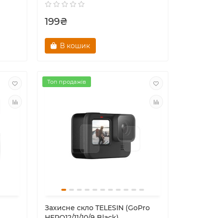
199₴
В кошик
Топ продажів
Захисне скло TELESIN (GoPro
HERO12/11/10/9 Black)