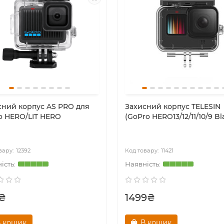
сний корпус AS PRO для
Захисний корпус TELESIN
o HERO/LIT HERO
(GoPro HERO13/12/11/10/9 Bl
12392
11421
₴
1499₴
 кошик
В кошик