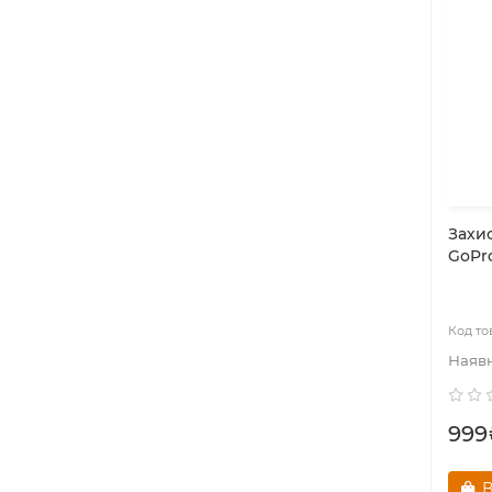
Захи
GoPr
999
В