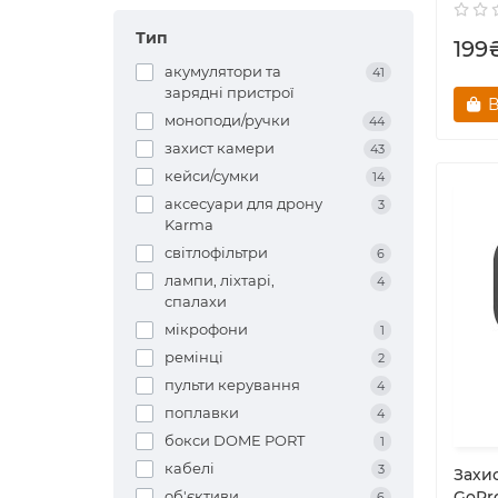
Тип
199
акумулятори та
41
зарядні пристрої
В
моноподи/ручки
44
захист камери
43
кейси/сумки
14
аксесуари для дрону
3
Karma
світлофільтри
6
лампи, ліхтарі,
4
спалахи
мікрофони
1
ремінці
2
пульти керування
4
поплавки
4
бокси DOME PORT
1
кабелі
3
Захи
об'єктиви
GoPr
6