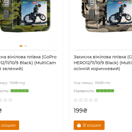
на вінілова плівка (GoPro
Захисна вінілова плівка (
2/11/10/9 Black) (MultiCam
HERO12/11/10/9 Black) (Mul
й зелений)
осінній коричневий)
11698-mg
11698-mb
₴
199₴
 кошик
В кошик