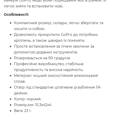
камери GoPro, якщо вони пошкоджені або втрачені. Їх
легко зняти та встановити нові.
Особливості:
Компактний розмір, складні, легко зберігати та
носити із собою.
Дозволяють прикріпити GoPro до потрібних
кріплень, а також швидко їх поміняти.
Просте встановлення за лічені хвилини за
допомогою доданих інструментів.
Розкривається на 90 градусів.
Професійне виробництво, стабільна
продуктивність та висока надійність.
Матеріал: міцний зносостійкий алюмінієвий
сплав.
Отвір під стандартне штативне різьблення 1/4
дюйми.
Колір: чорний.
Розмір,мм: 15.3х42х4
Вага: 23 г.