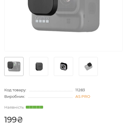
Код товару:
11283
Виробник:
AS PRO
199₴