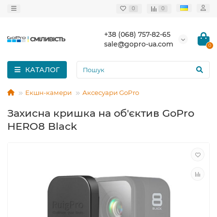
0
0
+38 (068) 757-82-65
sale@gopro-ua.com
0
КАТАЛОГ
Екшн-камери
Аксесуари GoPro
Захисна кришка на об'єктив GoPro
HERO8 Black