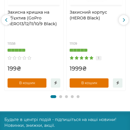
Захисна кришка на
Захисний корпус
об'єктив (GoPro
(HERO8 Black)
HERO13/12/11/10/9 Black)
11558
11109
1
199₴
1999₴
В кошик
В кошик
Будьте в центрі подій - підпишіться на наші новини!
Новинки, знижки, акції.