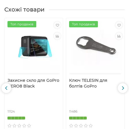
Схожі товари
Топ продажів
Топ продажів
Захисне скло для GoPro
Ключ TELESIN для
HERO8 Black
болтів GoPro
11124
11486