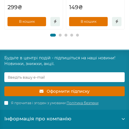
299₴
149₴
В кошик
В кошик
Будьте в центрі подій - підпишіться на наші новини!
Новинки, знижки, акції.
Оформити підписку
Я прочитав і згоден з умовами
Політика безпеки
Інформація про компанію