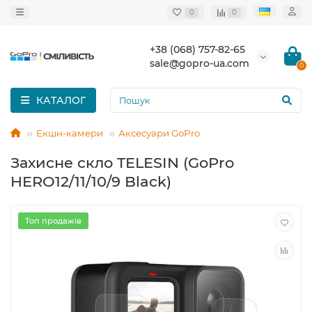
0
0
+38 (068) 757-82-65
sale@gopro-ua.com
0
КАТАЛОГ
Екшн-камери
Аксесуари GoPro
Захисне скло TELESIN (GoPro
HERO12/11/10/9 Black)
Топ продажів