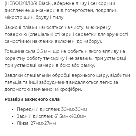
(HERO12/11/10/9 Black), вбереже лінзу і сенсорний
дисплей екшн-камери від потертостей, подряпин,
мікротріщин, бруду і пилу.
Захисні плівки наносяться на чисту, знежирену
поверхню (спеціальні стікери і серветки для зручності
самостійної наклейки включені до набору).
Товщина скла 0.5 мм, що не робить ніякого впливу на
коректну роботу тачскріну і не заважає при установці
при установці камери в бокс або рамку.
Завдяки спеціальній обробці верхнього шару, відбитки
пальців та інші забруднення видаляються легко за
допомогою звичайної мікрофібри.
Розміри захисного скла
:
Передній дисплей: 30ммх30мм
Задній дисплей: 61,5ммх40,8мм
Лінза: 27ммх27мм