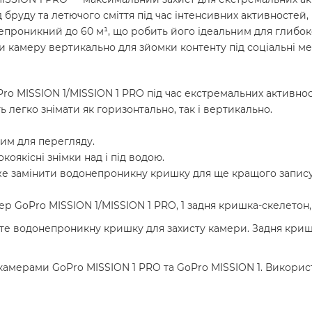
д бруду та летючого сміття під час інтенсивних активносте
непроникний до 60 м¹, що робить його ідеальним для глибок
 камеру вертикально для зйомки контенту під соціальні ме
ro MISSION 1/MISSION 1 PRO під час екстремальних активнос
 легко знімати як горизонтально, так і вертикально.
им для перегляду.
окоякісні знімки над і під водою.
же замінити водонепроникну кришку для ще кращого запису 
ер GoPro MISSION 1/MISSION 1 PRO, 1 задня кришка-скелетон, 
те водонепроникну кришку для захисту камери. Задня криш
 камерами GoPro MISSION 1 PRO та GoPro MISSION 1. Викор