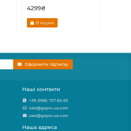
4299₴
2999₴
В кошик
В к
Оформити підписку
Наші контакти
+38 (068) 757-82-65
sale@gopro-ua.com
sale@gopro-ua.com
Наша адреса