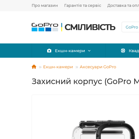
Про магазин
Гарантія та сервіс
Доставка та оп
Екшн-камери
Ква
Екшн-камери
Аксесуари GoPro
Захисний корпус (GoPro M