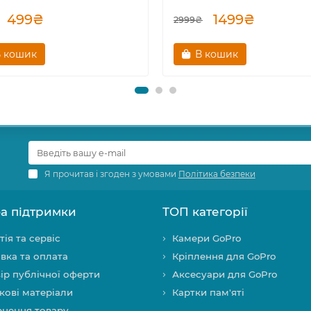
499₴
1499₴
2999₴
 кошик
В кошик
Я прочитав і згоден з умовами
Політика безпеки
а підтримки
ТОП категорії
тія та сервіс
Камери GoPro
вка та оплата
Кріплення для GoPro
ір публічної оферти
Аксесуари для GoPro
кові матеріали
Картки пам'яті
нення товару