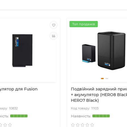
Топ продажів
улятор для Fusion
Подвійний зарядний при
+ акумулятор (HERO8 Blac
HERO7 Black)
10832
11103