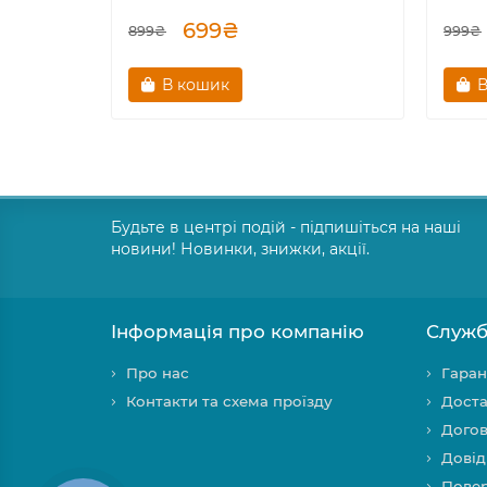
699₴
899₴
999₴
В кошик
В
Будьте в центрі подій - підпишіться на наші
новини! Новинки, знижки, акції.
Інформація про компанію
Служб
Про нас
Гаран
Контакти та схема проїзду
Доста
Догов
Довід
Повер