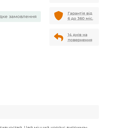
Гарантія від
дке замовлення
6 до 360 міс.
14 днів на
повернення
ктивностей. Цей міцний корпус витримає