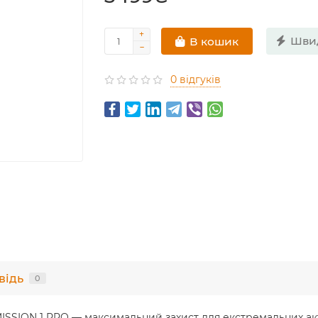
Шви
В кошик
0 відгуків
відь
0
MISSION 1 PRO — максимальний захист для екстремальних а