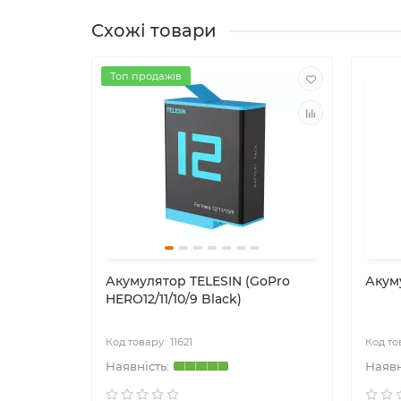
Схожі товари
Топ продажів
 Lens Mod
Акумулятор TELESIN (GoPro
Акум
lack)
HERO12/11/10/9 Black)
11621