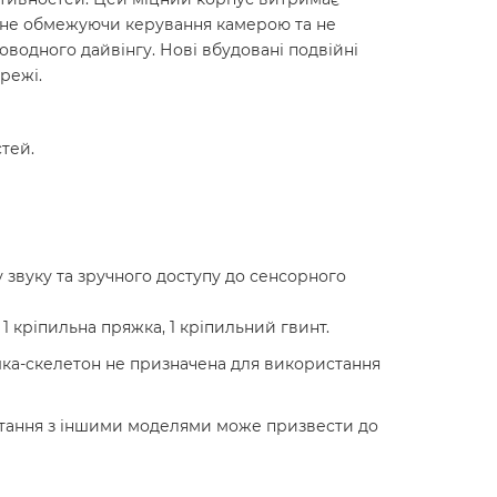
й, не обмежуючи керування камерою та не
оводного дайвінгу. Нові вбудовані подвійні
режі.
тей.
звуку та зручного доступу до сенсорного
1 кріпильна пряжка, 1 кріпильний гвинт.
ка-скелетон не призначена для використання
истання з іншими моделями може призвести до