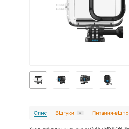
Опис
Відгуки
Питання-відпо
0
Захисний корпус для камер GoPro MISSION 1/