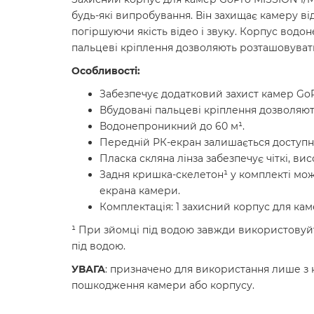
будь-які випробування. Він захищає камеру ві
погіршуючи якість відео і звуку. Корпус водо
пальцеві кріплення дозволяють розташовувати
Особливості:
Забезпечує додатковий захист камер GoP
Вбудовані пальцеві кріплення дозволяють
Водонепроникний до 60 м¹.
Передній РК-екран залишається доступн
Пласка скляна лінза забезпечує чіткі, вис
Задня кришка-скелетон¹ у комплекті мо
екрана камери.
Комплектація: 1 захисний корпус для кам
¹ При зйомці під водою завжди використовуй
під водою.
УВАГА
: призначено для використання лише з
пошкодження камери або корпусу.