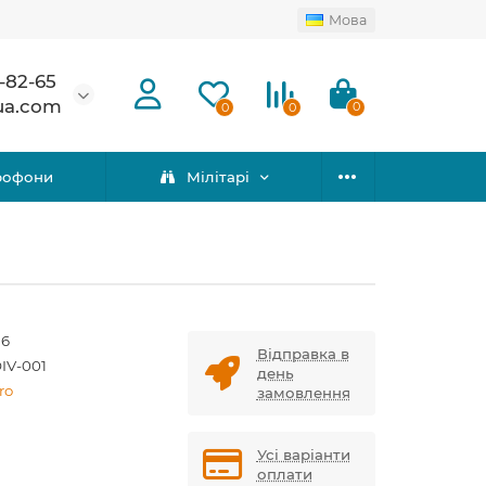
Мова
-82-65
ua.com
0
0
0
рофони
Мілітарі
36
Відправка в
IV-001
день
ro
замовлення
Усі варіанти
оплати