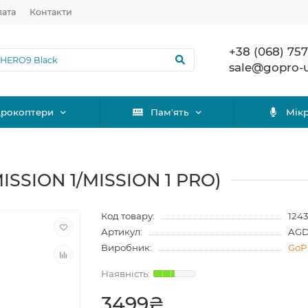
лата
Контакти
+38 (068) 757
sale@gopro-
дрокоптери
Пам'ять
Мік
ISSION 1/MISSION 1 PRO)
Код товару:
124
Артикул:
AGD
Виробник:
GoP
3499₴