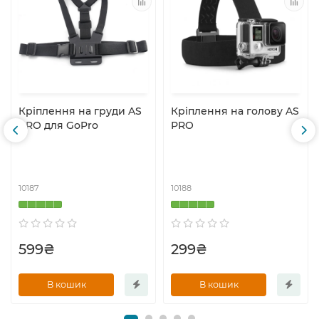
Кріплення на груди AS
Кріплення на голову AS
PRO для GoPro
PRO
10187
10188
599₴
299₴
В кошик
В кошик