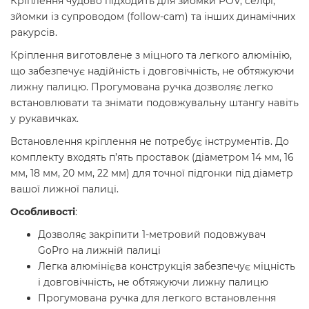
Кріплення чудово підходить для зйомки POV, селфі,
зйомки із супроводом (follow-cam) та інших динамічних
ракурсів.
Кріплення виготовлене з міцного та легкого алюмінію,
що забезпечує надійність і довговічність, не обтяжуючи
лижну палицю. Прогумована ручка дозволяє легко
встановлювати та знімати подовжувальну штангу навіть
у рукавичках.
Встановлення кріплення не потребує інструментів. До
комплекту входять п’ять проставок (діаметром 14 мм, 16
мм, 18 мм, 20 мм, 22 мм) для точної підгонки під діаметр
вашої лижної палиці.
Особливості
:
Дозволяє закріпити 1-метровий подовжувач
GoPro на лижній палиці
Легка алюмінієва конструкція забезпечує міцність
і довговічність, не обтяжуючи лижну палицю
Прогумована ручка для легкого встановлення