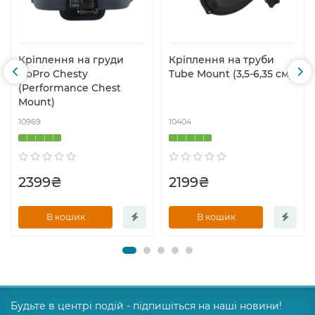
Кріплення на груди
Кріплення на труби
GoPro Chesty
Tube Mount (3,5-6,35 см)
(Performance Chest
Mount)
10969
10404
2399₴
2199₴
В кошик
В кошик
Будьте в центрі подій - підпишіться на наші новини!