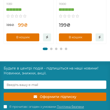
11351
11000
99₴
199₴
199₴
В кошик
В кошик
Будьте в центрі подій - підпишіться на наші новини!
Новинки, знижки, акції.
Оформити підписку
Я прочитав і згоден з умовами
Політика безпеки