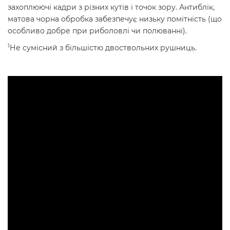
захоплюючі кадри з різних кутів і точок зору. Антиблік,
матова чорна обробка забезпечує низьку помітність (що
особливо добре при риболовлі чи полюванні).
1
Не сумісний з більшістю двоствольних рушниць.