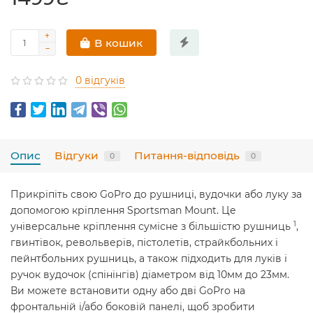
В кошик
0 відгуків
Опис
Відгуки
Питання-відповідь
0
0
Прикріпіть свою GoPro до рушниці, вудочки або луку за
допомогою кріплення Sportsman Mount. Це
1
універсальне кріплення сумісне з більшістю рушниць
,
гвинтівок, револьверів, пістолетів, страйкбольних і
пейнтбольних рушниць, а також підходить для луків і
ручок вудочок (спінінгів) діаметром від 10мм до 23мм.
Ви можете встановити одну або дві GoPro на
фронтальній і/або боковій панелі, щоб зробити