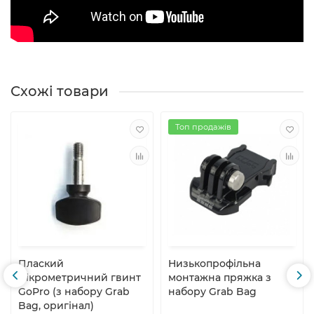
Схожі товари
Топ продажів
Плаский
Низькопрофільна
мікрометричний гвинт
монтажна пряжка з
GoPro (з набору Grab
набору Grab Bag
Bag, оригінал)