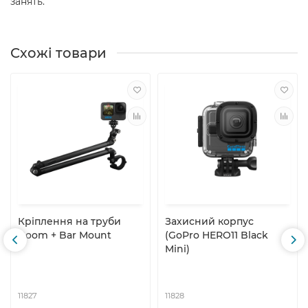
занять.
Схожі товари
Кріплення на труби
Захисний корпус
Boom + Bar Mount
(GoPro HERO11 Black
Mini)
11827
11828