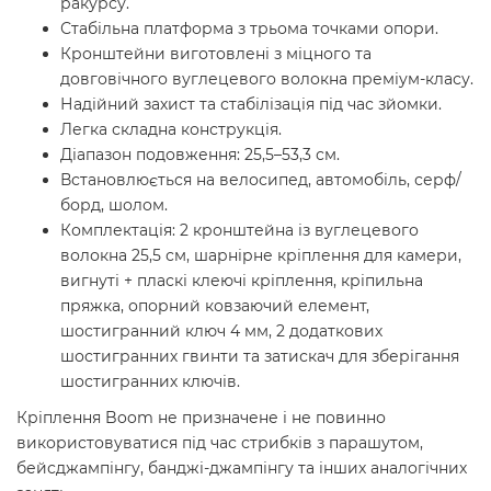
ракурсу.
Стабільна платформа з трьома точками опори.
Кронштейни виготовлені з міцного та
довговічного вуглецевого волокна преміум-класу.
Надійний захист та стабілізація під час зйомки.
Легка складна конструкція.
Діапазон подовження: 25,5–53,3 см.
Встановлюється на велосипед, автомобіль, серф/
борд, шолом.
Комплектація: 2 кронштейна із вуглецевого
волокна 25,5 см, шарнірне кріплення для камери,
вигнуті + пласкі клеючі кріплення, кріпильна
пряжка, опорний ковзаючий елемент,
шостигранний ключ 4 мм, 2 додаткових
шостигранних гвинти та затискач для зберігання
шостигранних ключів.
Кріплення Boom не призначене і не повинно
використовуватися під час стрибків з парашутом,
бейсджампінгу, банджі-джампінгу та інших аналогічних