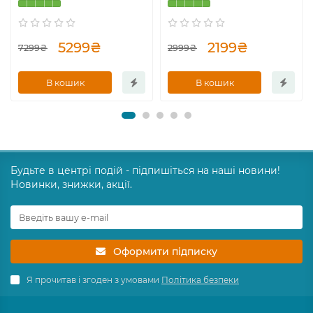
5299₴
2199₴
7299₴
2999₴
В кошик
В кошик
Будьте в центрі подій - підпишіться на наші новини!
Новинки, знижки, акції.
Оформити підписку
Я прочитав і згоден з умовами
Політика безпеки