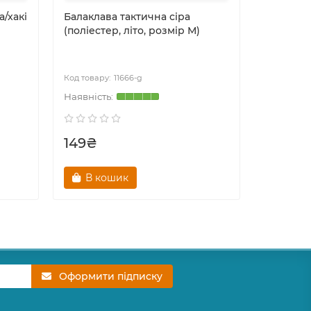
/хакі
Балаклава тактична сіра
Балаклав
(поліестер, літо, розмір М)
зелений 
літо, роз
11666-g
149₴
149₴
В кошик
В к
Оформити підписку