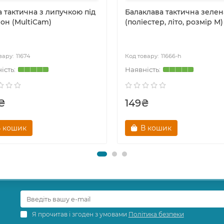
 тактична з липучкою під
Балаклава тактична зелена
он (MultiCam)
(поліестер, літо, розмір М)
11674
11666-h
₴
149₴
 кошик
В кошик
Я прочитав і згоден з умовами
Політика безпеки