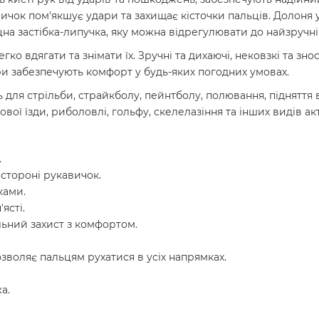
вичок пом'якшує удари та захищає кісточки пальців. Долон
 міцна застібка-липучка, яку можна відрегулювати до найзручн
о вдягати та знімати їх. Зручні та дихаючі, нековзкі та зн
ри забезпечують комфорт у будь-яких погодних умовах.
для стрільби, страйкболу, пейнтболу, полювання, підняття в
ової їзди, риболовлі, гольфу, скелелазіння та інших видів а
.
 стороні рукавичок.
ками.
ясті.
ьний захист з комфортом.
озволяє пальцям рухатися в усіх напрямках.
а.