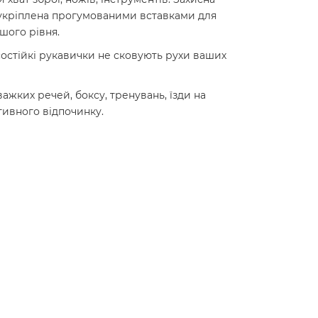
я укріплена прогумованими вставками для
ішого рівня.
осостійкі рукавички не сковують рухи ваших
ажких речей, боксу, тренувань, їзди на
ктивного відпочинку.