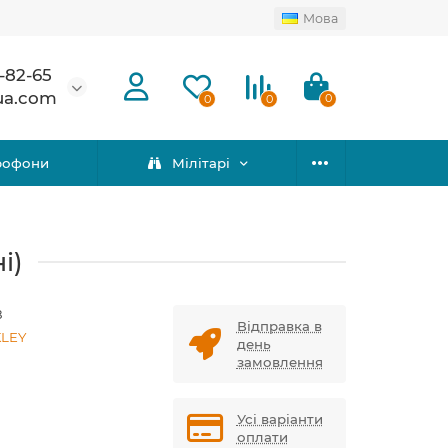
Мова
-82-65
ua.com
0
0
0
рофони
Мілітарі
і)
8
Відправка в
LEY
день
замовлення
Усі варіанти
оплати