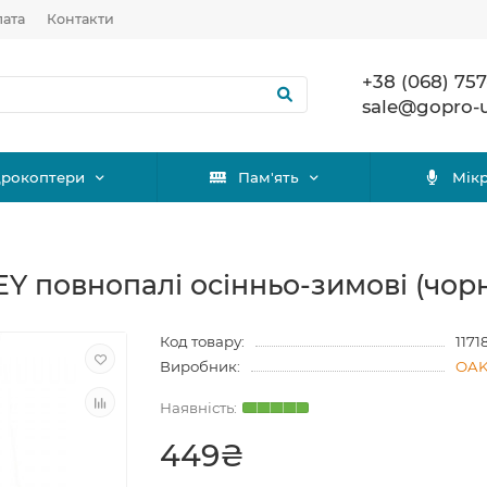
лата
Контакти
+38 (068) 757
sale@gopro-
дрокоптери
Пам'ять
Мік
Y повнопалі осінньо-зимові (чорн
Код товару:
1171
Виробник:
OAK
449₴