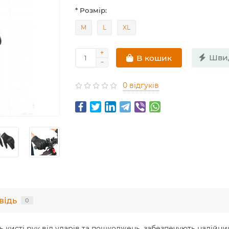
* Розмір:
М
L
XL
Шви
В кошик
0 відгуків
відь
0
кисті рук від ударів та пошкоджень, забезпечують надійний 