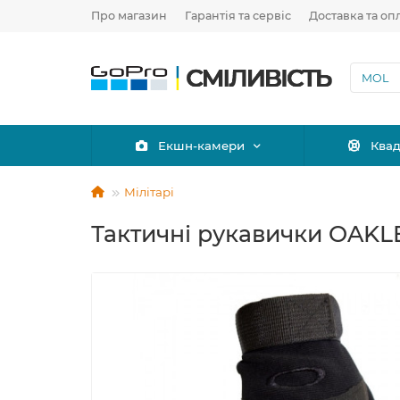
Про магазин
Гарантія та сервіс
Доставка та оп
Екшн-камери
Ква
Мілітарі
Тактичні рукавички OAKLE