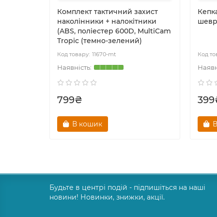
oves
Комплект тактичний захист
Кепка
наколінники + налокітники
шевр
(ABS, поліестер 600D, MultiCam
Tropic (темно-зелений)
11670-mt
799₴
399
В кошик
В
Будьте в центрі подій - підпишіться на наші
новини! Новинки, знижки, акції.