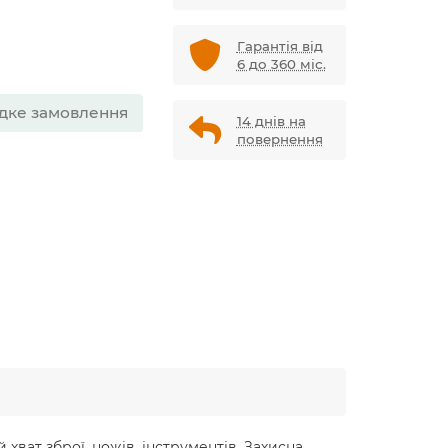
Гарантія від
6 до 360 міс.
дке замовлення
14 днів на
повернення
хват зброї, ножів, інструментів. Захисна