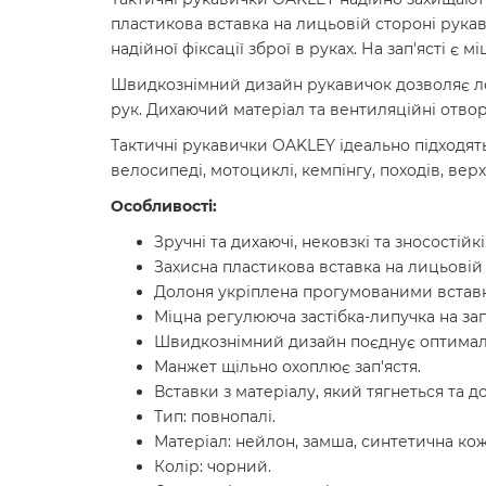
пластикова вставка на лицьовій стороні рука
надійної фіксації зброї в руках. На зап'ясті є
Швидкознімний дизайн рукавичок дозволяє легк
рук. Дихаючий матеріал та вентиляційні отво
Тактичні рукавички OAKLEY ідеально підходять 
велосипеді, мотоциклі, кемпінгу, походів, верх
Особливості:
Зручні та дихаючі, нековзкі та зносостійкі
Захисна пластикова вставка на лицьовій
Долоня укріплена прогумованими встав
Міцна регулююча застібка-липучка на зап'
Швидкознімний дизайн поєднує оптимал
Манжет щільно охоплює зап'ястя.
Вставки з матеріалу, який тягнеться та д
Тип: повнопалі.
Матеріал: нейлон, замша, синтетична кож
Колір: чорний.