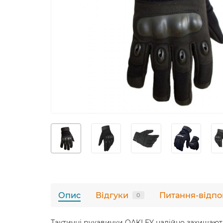
Опис
Відгуки
Питання-відпо
0
Тактичні рукавички OAKLEY надійно захищають 