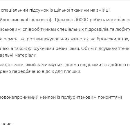
спеціальний підсумок із щільної тканини на змійці.
он високої щільності). Щільність 1000D робить матеріал сті
йськовим, співробітникам спеціальних підрозділів та любит
а ремені, на розвантажувальних жилетах, на бронежилетах, 
нею, а також фіксуючими резинками. Об’єм підсумка-аптеч
вальні матеріали.
механізмом, який замикається, двома відділами з надійно
ремо передбачено відсік для пляшки.
й водонепроникний нейлон із поліуритановим покриттям)
плече.