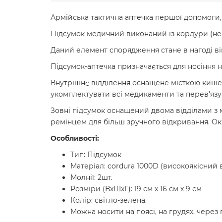
Армійська тактична аптечка першої допомоги, 
Підсумок медичний виконаний із кордури (нейл
Даний елемент спорядження стане в нагоді ві
Підсумок-аптечка призначається для носіння н
Внутрішнє відділення оснащене місткою кише
укомплектувати всі медикаменти та перев'язу
Зовні підсумок оснащений двома відділами з 
ремінцем для більш зручного відкривання. Ок
Особливості:
Тип: Підсумок
Матеріал: cordura 1000D (високоякісни
Молнії: 2шт.
Розміри (ВхШхГ): 19 см х 16 см х 9 см
Колір: світло-зелена.
Можна носити на поясі, на грудях, через 