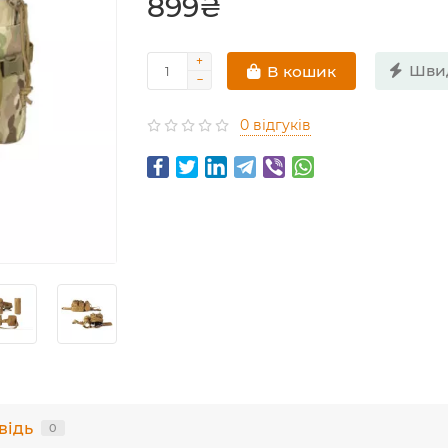
899₴
Шви
В кошик
0 відгуків
відь
0