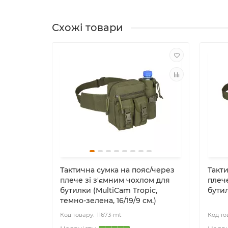
Схожі товари
ель ACU,
Тактична сумка на пояс/через
Такт
плече зі з'ємним чохлом для
плече
бутилки (MultiCam Tropic,
бутил
темно-зелена, 16/19/9 см.)
11673-mt