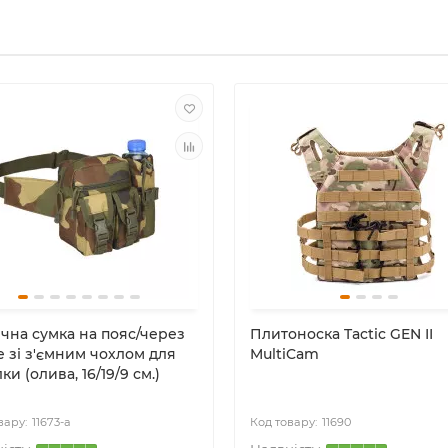
ична сумка на пояс/через
Плитоноска Tactic GEN II
 зі з'ємним чохлом для
MultiCam
ки (олива, 16/19/9 см.)
11673-a
11690