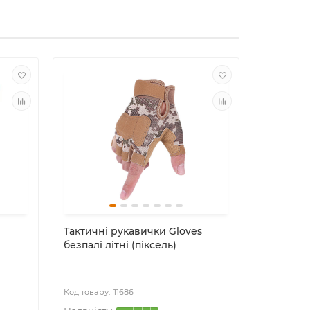
Тактичні рукавички Gloves
Тактичні
безпалі літні (піксель)
безпалі л
11686