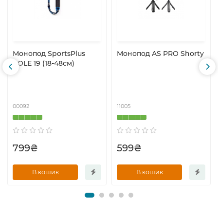
Монопод SportsPlus
Монопод AS PRO Shorty
POLE 19 (18-48см)
00092
11005
799₴
599₴
В кошик
В кошик