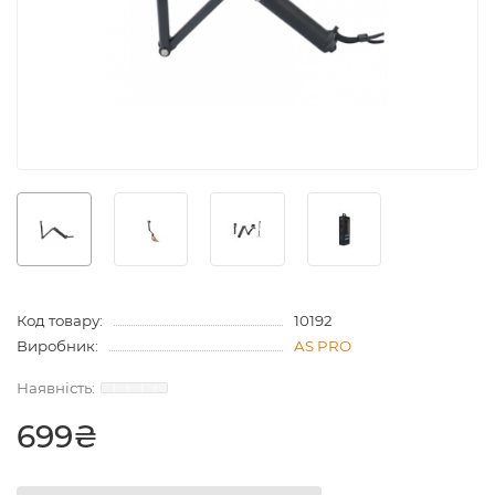
Код товару:
10192
Виробник:
AS PRO
699₴