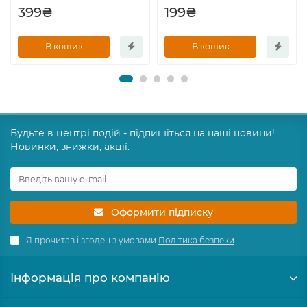
399₴
199₴
В кошик
В кошик
Будьте в центрі подій - підпишіться на наші новини!
Новинки, знижки, акції.
Оформити підписку
Я прочитав і згоден з умовами
Політика безпеки
Інформація про компанію