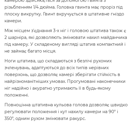
камерою здійснюється за допомогою гвинта з
різьбленням 1/4 дюйма. Головка гвинта має проріз під
плоску викрутку. Гвинт вкручується в штативне гніздо
камери.
Між місцем з'єднання 3-х ніг і головою штатива також є
2 шарніра, які дозволяють змінювати нахил майданчика
під камеру. У складеному вигляді штатив компактний і
не займає багато місця.
Ноги штатива, що складаються з безлічі рухомих
зчленувань, адаптуються до всіх типів нерівних
поверхонь, що дозволяє камері зберігати стійкість в
найрізноманітніших умовах. Прогумовані наконечники
ніг надійно і акуратно утримають її в будь-якому
положенні.
Повноцінна штативна кульова голова дозволяє швидко
регулювати положення і кут нахилу камери на 90° і
350°, одним рухом змінювати ракурс.