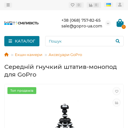
0
0
+38 (068) 757-82-65
sale@gopro-ua.com
0
КАТАЛОГ
Екшн-камери
Аксесуари GoPro
Середній гнучкий штатив-монопод
для GoPro
Топ продажів