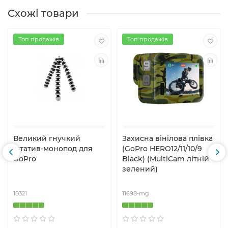
Схожі товари
Топ продажів
Топ продажів
Великий гнучкий
Захисна вінілова плівка
штатив-монопод для
(GoPro HERO12/11/10/9
GoPro
Black) (MultiCam літній
зелений)
10321
11698-mg