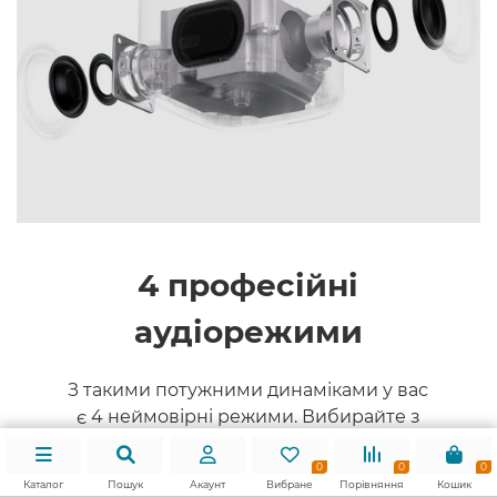
4 професійні
аудіорежими
З такими потужними динаміками у вас
є 4 неймовірні режими. Вибирайте з
режимів Кіно, Спорт, Музика та Новини,
налаштованих професійно відповідно
0
0
0
Каталог
Пошук
Акаунт
Вибране
Порівняння
Кошик
до ваших аудіопотреб і різних вимог до