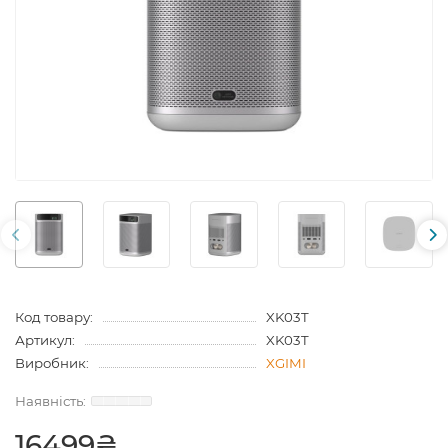
Код товару:
XK03T
Артикул:
XK03T
Виробник:
XGIMI
16499₴