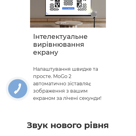
Інтелектуальне
вирівнювання
екрану
Налаштування швидке та
просте. MoGo 2
автоматично зіставляє
КНОПКА
зображення з вашим
ЗВ'ЯЗКУ
екраном за лічені секунди!
Звук нового рівня