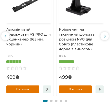
Алюмінієвий
Кріплення на
подовжувач AS PRO для
тактичний шолом з
екшн-камер (165 мм,
роз'ємом NVG для
чорний)
GoPro (пластикове
чорне з виносом)
11877
11856
499₴
499₴
В кошик
В кошик