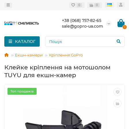
0
0
+38 (068) 757-82-65
sale@gopro-ua.com
0
КАТАЛОГ
Екшн-камери
Кріплення GoPro
Клейке кріплення на мотошолом
TUYU для екшн-камер
Топ продажів