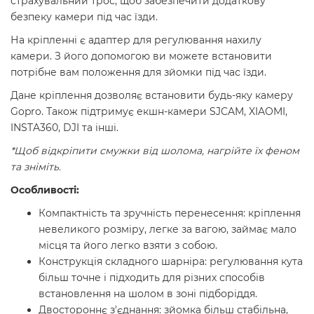
страхувальний трос, щоб забезпечити додаткову
безпеку камери під час їзди.
На кріпленні є адаптер для регулювання нахилу
камери. З його допомогою ви можете встановити
потрібне вам положення для зйомки під час їзди.
Дане кріплення дозволяє встановити будь-яку камеру
Gopro. Також підтримує екшн-камери SJCAM, XIAOMI,
INSTA360, DJI та інші.
*Щоб відкріпити смужки від шолома, нагрійте їх феном
та зніміть.
Особливості:
Компактність та зручність перенесення: кріплення
невеликого розміру, легке за вагою, займає мало
місця та його легко взяти з собою.
Конструкція складного шарніра: регулювання кута
більш точне і підходить для різних способів
встановлення на шолом в зоні підборіддя.
Двостороннє з'єднання: зйомка більш стабільна,