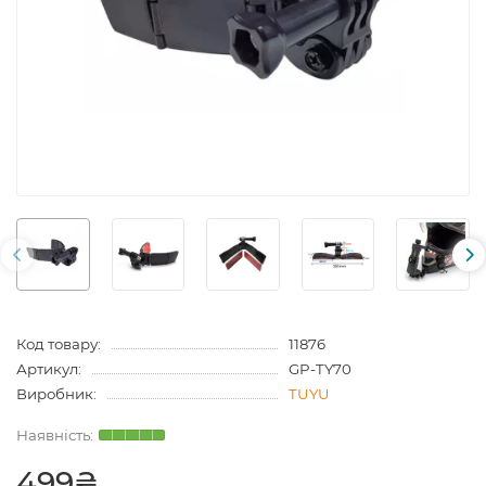
Код товару:
11876
Артикул:
GP-TY70
Виробник:
TUYU
499₴