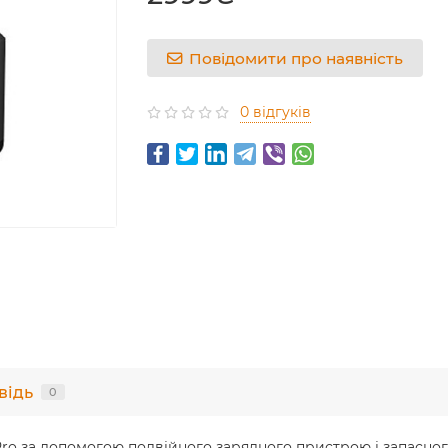
Повідомити про наявність
0 відгуків
відь
0
Pro за допомогою подвійного зарядного пристрою і запасног