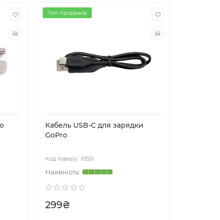
Топ продажів
o
Кабель USB-С для зарядки
Пульт у
GoPro
The Rem
10551
299₴
4999₴