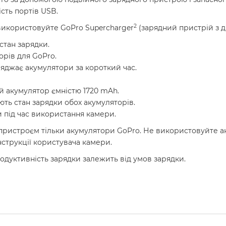
сть портів USB.
2
 використовуйте GoPro Supercharger
(зарядний пристрій з 
стан зарядки.
орів для GoPro.
ряджає акумулятори за короткий час.
ий акумулятор ємністю 1720 mAh.
ють стан зарядки обох акумуляторів.
 під час використання камери.
ристроєм тільки акумулятори GoPro. Не використовуйте ак
нструкції користувача камери.
родуктивність зарядки залежить від умов зарядки.