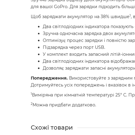
для вашої GoPro. Для зарядки підходить більші
1
Щоб заряджати акумулятор на 38% швидше
,
Два світлодіодних індикатора показують 
Зручна одночасна зарядка двох акумулят
Оптимізує процес зарядки і повністю за
Підзарядка через порт USB.
У комплект входить запасний літій-іонн
Два світлодіодних індикатора відобража
Дозволяє заряджати запасні акумулятори
Попередження.
Використовуйте з зарядним п
Дотримуйтесь усіх попереджень і вказівок в і
1
Виміряна при кімнатній температурі 25° С. П
2
Можна придбати додатково.
Схожі товари