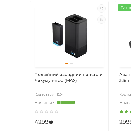
Топ п
 TELESIN
Подвійний зарядний пристрій
Адап
+ акумулятор (MAX)
3.5m
11204
4299₴
299