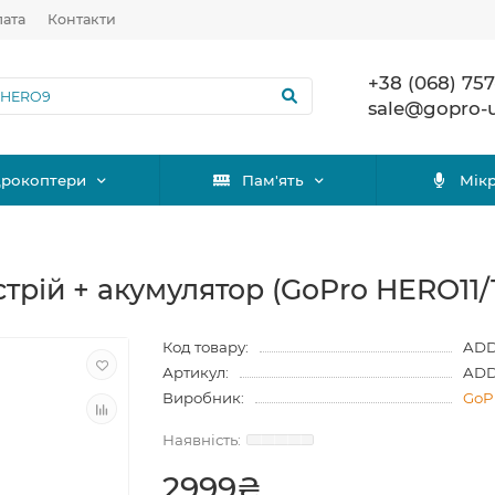
лата
Контакти
+38 (068) 757
sale@gopro-
дрокоптери
Пам'ять
Мік
рій + акумулятор (GoPro HERO11/1
Код товару:
ADD
Артикул:
ADD
Виробник:
GoP
2999₴