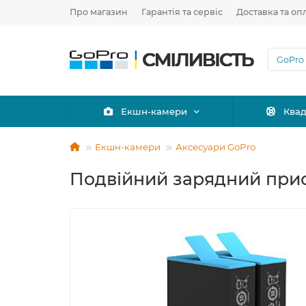
Про магазин
Гарантія та сервіс
Доставка та оп
Екшн-камери
Ква
Екшн-камери
Аксесуари GoPro
Подвійний зарядний прист