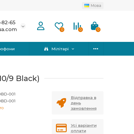
Мова
-82-65
ua.com
0
0
0
рофони
Мілітарі
0/9 Black)
BD-001
Відправка в
BD-001
день
ro
замовлення
Усі варіанти
оплати