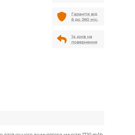
Гарантія від
6 до 360 міс.
14 днів на
повернення
о літій-іонного акумулятора ємністю 1720 mAh