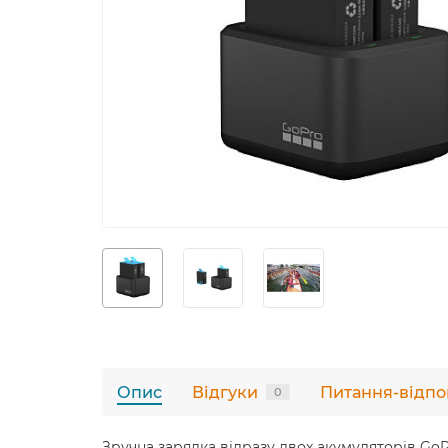
Опис
Відгуки
Питання-відпо
0
Зручна зарядка відразу двох акумуляторів Go