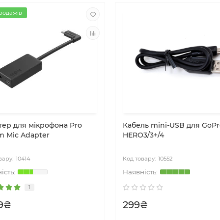
родажів
тер для мікрофона Pro
Кабель mini-USB для GoPr
m Mic Adapter
HERO3/3+/4
10414
10552
1
9₴
299₴