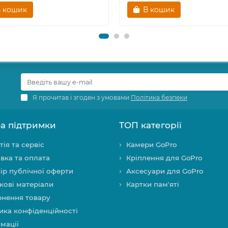
 кошик
В кошик
Я прочитав і згоден з умовами
Політика безпеки
а підтримки
ТОП категорії
тія та сервіс
Камери GoPro
вка та оплата
Кріплення для GoPro
ір публічної оферти
Аксесуари для GoPro
кові матеріали
Картки пам'яті
нення товару
ика конфіденційності
мації