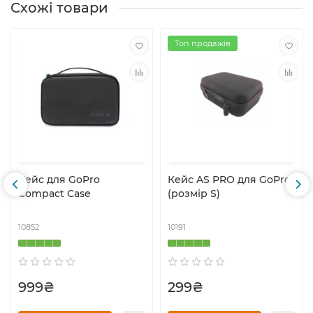
Схожі товари
Топ продажів
Кейс для GoPro
Кейс AS PRO для GoPro
Compact Case
(розмір S)
10852
10191
999₴
299₴