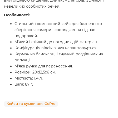
внутрішньою кишенею для акумуляторів, SD-карт і
невеликих особистих речей.
Особливості:
Стильний і компактний кейс для безпечного
зберігання камери і спорядження під час
подорожей.
М'який і стійкий до погодних дій матеріал.
Конфігурація відсіків, яка налаштовується.
Карман на блискавці і гнучкий роздільник на
липучці.
М'яка ручка для перенесення.
Розміри: 20x12,5x6 см.
Місткість: 1,4 л.
Вага: 87 г.
Кейси та сумки для GoPro