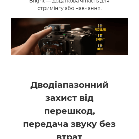
Bright — додаткова чіткість для
стримінгу або навчання.
Дводіапазонний
захист від
перешкод,
передача звуку без
втрат