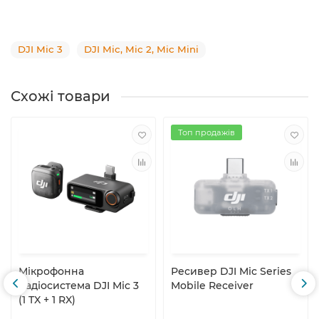
DJI Mic 3
DJI Mic, Mic 2, Mic Mini
Схожі товари
Топ продажів
Мікрофонна
Ресивер DJI Mic Series
радіосистема DJI Mic 3
Mobile Receiver
(1 TX + 1 RX)