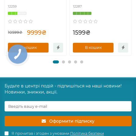
12259
12287
9999₴
1599₴
10599₴
В кошик
В кошик
Будьте в центрі подій - підпишіться на наші новини!
Новинки, знижки, акції.
Оформити підписку
Я прочитав і згоден з умовами
Політика безпеки