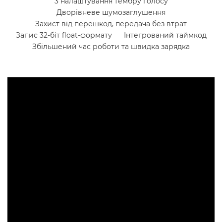
3 налаштування тембру голосу
Дворівневе шумозаглушення
Захист від перешкод, передача без втрат
Запис 32-біт float-формату
Інтегрований таймкод
Збільшений час роботи та швидка зарядка