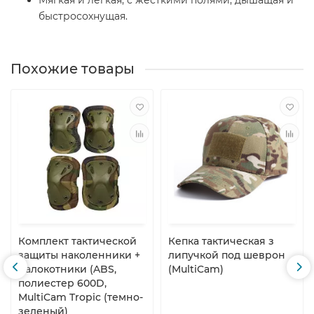
Мягкая и легкая, с жесткими полями, дышащая и
быстросохнущая.
Похожие товары
Комплект тактической
Кепка тактическая з
защиты наколенники +
липучкой под шеврон
налокотники (ABS,
(MultiCam)
полиестер 600D,
MultiCam Tropic (темно-
зеленый)