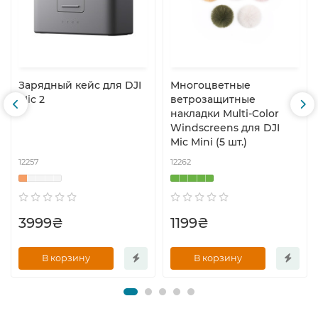
Зарядный кейс для DJI
Многоцветные
Mic 2
ветрозащитные
накладки Multi-Color
Windscreens для DJI
Mic Mini (5 шт.)
12257
12262
3999₴
1199₴
В корзину
В корзину